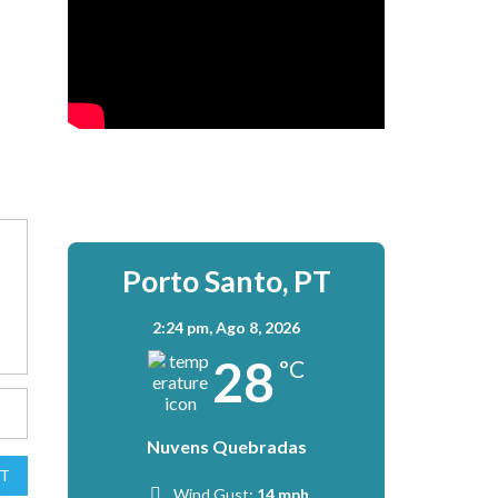
Porto Santo, PT
2:24 pm,
Ago 8, 2026
28
°C
Nuvens Quebradas
T
Wind Gust:
14 mph