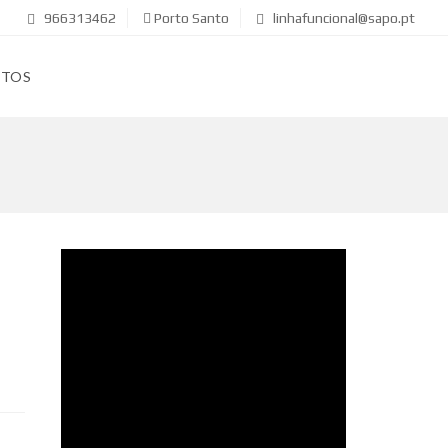
966313462
Porto Santo
linhafuncional@sapo.pt
CTOS