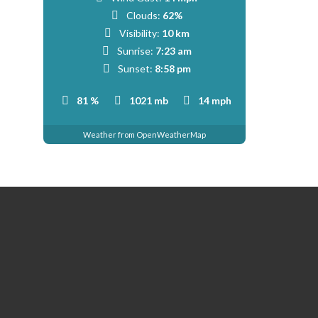
Clouds:
62%
Visibility:
10 km
Sunrise:
7:23 am
Sunset:
8:58 pm
81 %
1021 mb
14 mph
Weather from OpenWeatherMap