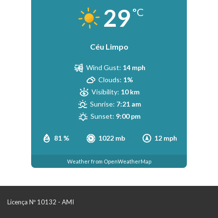
29
°C
Céu Limpo
Wind Gust:
14 mph
Clouds:
1%
Visibility:
10 km
Sunrise:
7:21 am
Sunset:
9:00 pm
81 %
1022 mb
12 mph
Weather from OpenWeatherMap
Licença Nº 10132 - AMI