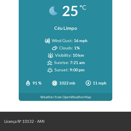
25
°C
Céu Limpo
Wind Gust:
16 mph
Clouds:
1%
Visibility:
10 km
Sunrise:
7:21 am
Sunset:
9:00 pm
91 %
1022 mb
11 mph
Weather from OpenWeatherMap
Licença Nº 10132 - AMI