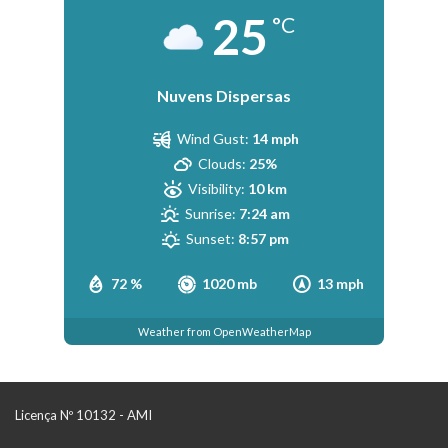
25
°C
Nuvens Dispersas
Wind Gust:
14 mph
Clouds:
25%
Visibility:
10 km
Sunrise:
7:24 am
Sunset:
8:57 pm
72 %
1020 mb
13 mph
Weather from OpenWeatherMap
Licença Nº 10132 - AMI