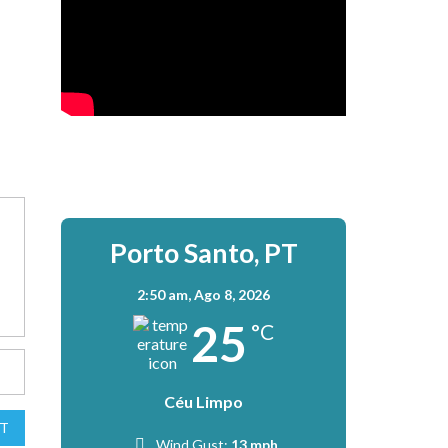
Porto Santo, PT
2:50 am,
Ago 8, 2026
25
°C
Céu Limpo
T
Wind Gust:
13 mph