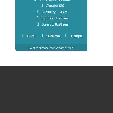
Clouds:
0%
Visibility:
10 km
Sunrise:
7:23 am
Sunset:
8:58 pm
84 %
1020 mb
10 mph
Weather from OpenWeatherMap