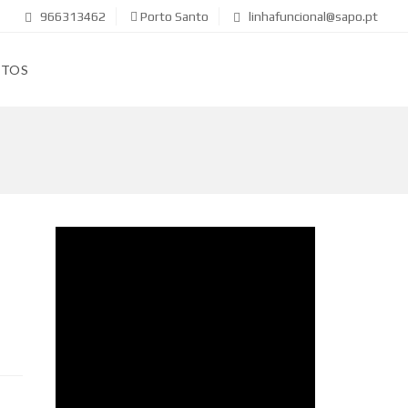
966313462
Porto Santo
linhafuncional@sapo.pt
CTOS