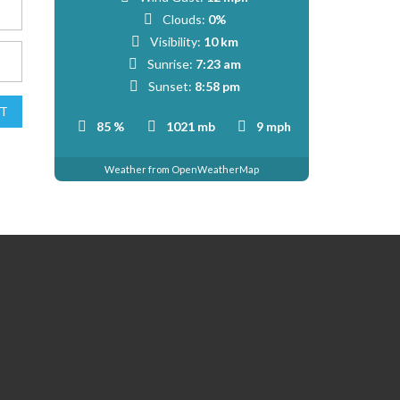
Clouds:
0%
Visibility:
10 km
Sunrise:
7:23 am
Sunset:
8:58 pm
T
85 %
1021 mb
9 mph
Weather from OpenWeatherMap