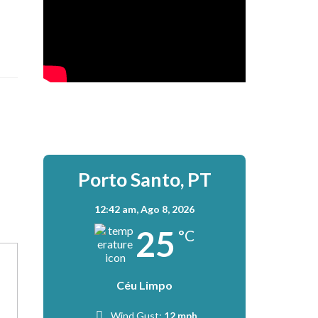
Porto Santo, PT
12:42 am,
Ago 8, 2026
25
°C
Céu Limpo
Wind Gust:
12 mph