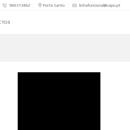
966313462
Porto Santo
linhafuncional@sapo.pt
CTOS