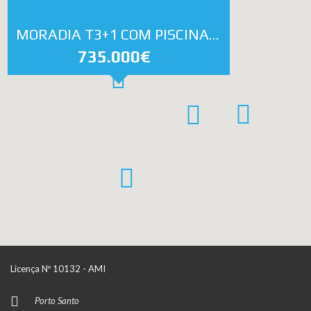
MORADIA T3+1 COM PISCINA PARA VENDA EM PORTO SANTO – RefªPS378
735.000€
Licença Nº 10132 - AMI
Porto Santo