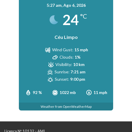
5:27 am,
Ago 6, 2026
24
°C
Céu Limpo
Wind Gust:
15 mph
Clouds:
1%
Visibility:
10 km
Sunrise:
7:21 am
Sunset:
9:00 pm
92 %
1022 mb
11 mph
Weather from OpenWeatherMap
Licença Nº 10132 - AMI