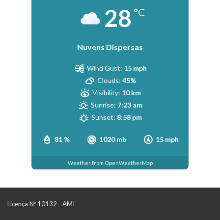
28
°C
Nuvens Dispersas
Wind Gust:
15 mph
Clouds:
45%
Visibility:
10 km
Sunrise:
7:23 am
Sunset:
8:58 pm
81 %
1020 mb
15 mph
Weather from OpenWeatherMap
Licença Nº 10132 - AMI