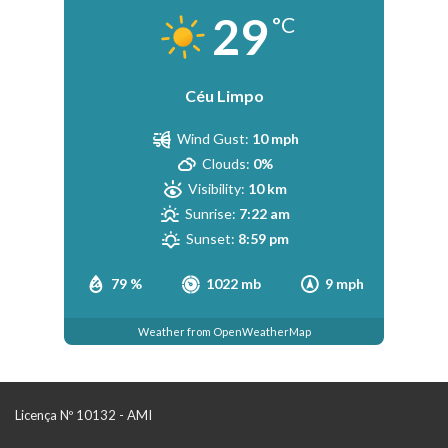
29
°C
Céu Limpo
Wind Gust:
10 mph
Clouds:
0%
Visibility:
10 km
Sunrise:
7:22 am
Sunset:
8:59 pm
79 %
1022 mb
9 mph
Weather from OpenWeatherMap
Licença Nº 10132 - AMI