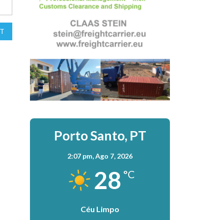
T
Porto Santo, PT
2:07 pm,
Ago 7, 2026
28
°C
Céu Limpo