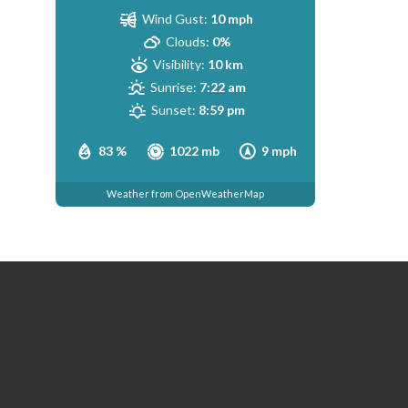
Wind Gust:
10 mph
Clouds:
0%
Visibility:
10 km
Sunrise:
7:22 am
Sunset:
8:59 pm
83 %
1022 mb
9 mph
Weather from OpenWeatherMap