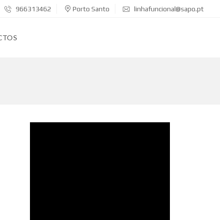
966313462
Porto Santo
linhafuncional@sapo.pt
CTOS