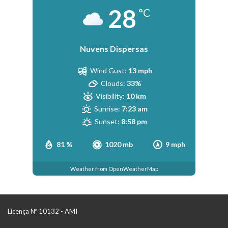
28
°C
Nuvens Dispersas
Wind Gust:
13 mph
Clouds:
33%
Visibility:
10 km
Sunrise:
7:23 am
Sunset:
8:58 pm
81 %
1020 mb
9 mph
Weather from OpenWeatherMap
Licença Nº 10132 - AMI