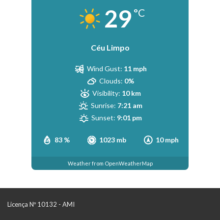
29
°C
Céu Limpo
Wind Gust:
11 mph
Clouds:
0%
Visibility:
10 km
Sunrise:
7:21 am
Sunset:
9:01 pm
83 %
1023 mb
10 mph
Weather from OpenWeatherMap
Licença Nº 10132 - AMI