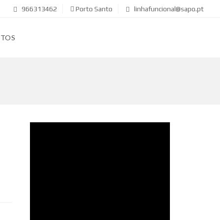
966313462
Porto Santo
linhafuncional@sapo.pt
CTOS