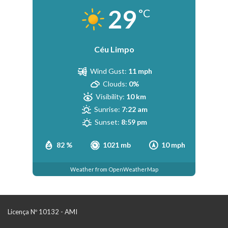
29
°C
Céu Limpo
Wind Gust:
11 mph
Clouds:
0%
Visibility:
10 km
Sunrise:
7:22 am
Sunset:
8:59 pm
82 %
1021 mb
10 mph
Weather from OpenWeatherMap
Licença Nº 10132 - AMI