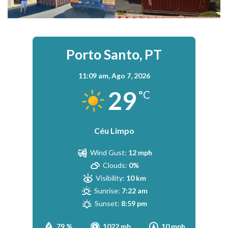
Porto Santo, PT
11:09 am,
Ago 7, 2026
29
°C
Céu Limpo
Wind Gust:
12 mph
Clouds:
0%
Visibility:
10 km
Sunrise:
7:22 am
Sunset:
8:59 pm
79 %
1022 mb
10 mph