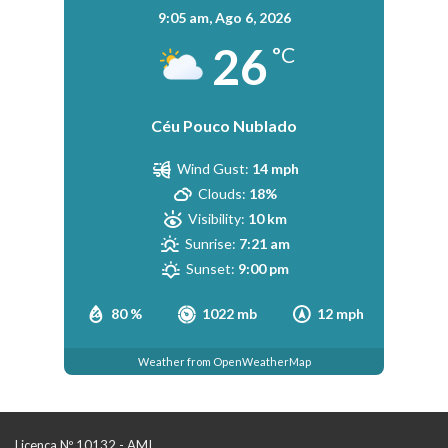
9:05 am,
Ago 6, 2026
26
°C
Céu Pouco Nublado
Wind Gust:
14 mph
Clouds:
18%
Visibility:
10 km
Sunrise:
7:21 am
Sunset:
9:00 pm
80 %
1022 mb
12 mph
Weather from OpenWeatherMap
Licença Nº 10132 - AMI