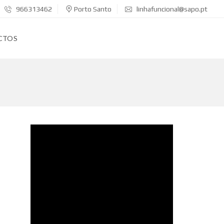
966313462
Porto Santo
linhafuncional@sapo.pt
CTOS