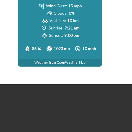
Wind Gust:
15 mph
Clouds:
0%
Visibility:
10 km
Sunrise:
7:21 am
Sunset:
9:00 pm
86 %
1023 mb
10 mph
Weather from OpenWeatherMap