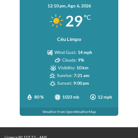
12:10 pm,
Ago 6, 2026
29
°C
Céu Limpo
Wind Gust:
14 mph
Clouds:
9%
Visibility:
10 km
Sunrise:
7:21 am
Sunset:
9:00 pm
80 %
1023 mb
12 mph
Weather from OpenWeatherMap
Licença Nº 10132 - AMI