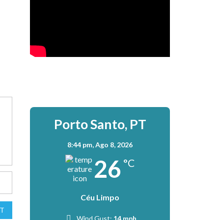
Porto Santo, PT
8:44 pm,
Ago 8, 2026
26
°C
Céu Limpo
T
Wind Gust:
14 mph