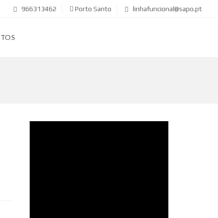
966313462
Porto Santo
linhafuncional@sapo.pt
CTOS