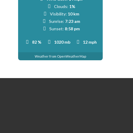
Clouds:
1%
Visibility:
10 km
Sunrise:
7:23 am
Sunset:
8:58 pm
82 %
1020 mb
12 mph
Weather from OpenWeatherMap