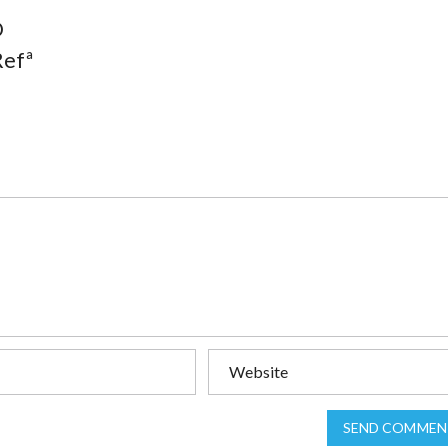
O
efª
SEND COMMEN