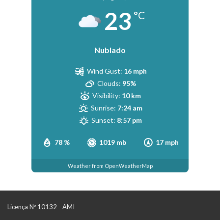
23
°C
Nublado
Wind Gust:
16 mph
Clouds:
95%
Visibility:
10 km
Sunrise:
7:24 am
Sunset:
8:57 pm
78 %
1019 mb
17 mph
Weather from OpenWeatherMap
Licença Nº 10132 - AMI