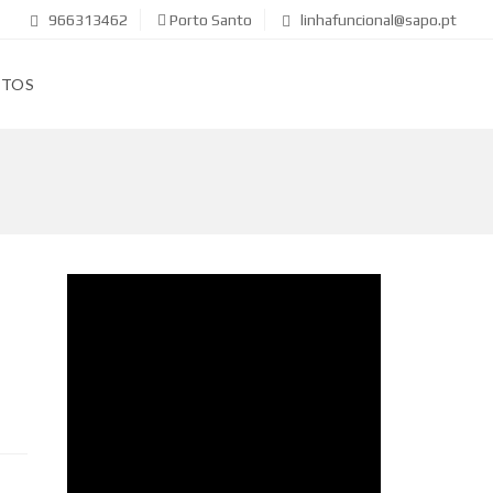
966313462
Porto Santo
linhafuncional@sapo.pt
CTOS