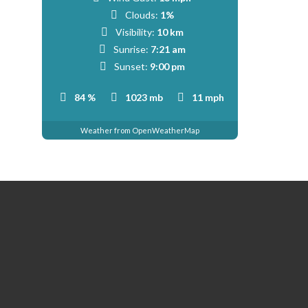
Clouds:
1%
Visibility:
10 km
Sunrise:
7:21 am
Sunset:
9:00 pm
84 %
1023 mb
11 mph
Weather from OpenWeatherMap