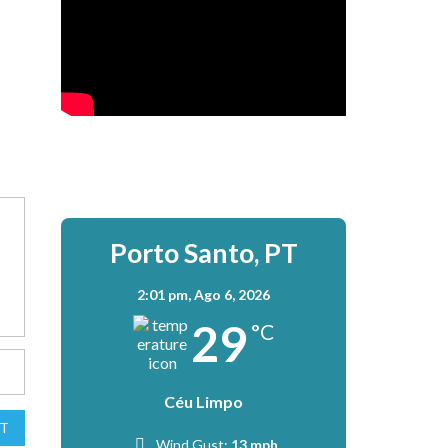
Porto Santo, PT
2:01 pm,
Ago 6, 2026
29
°C
Céu Limpo
T
Wind Gust:
13 mph