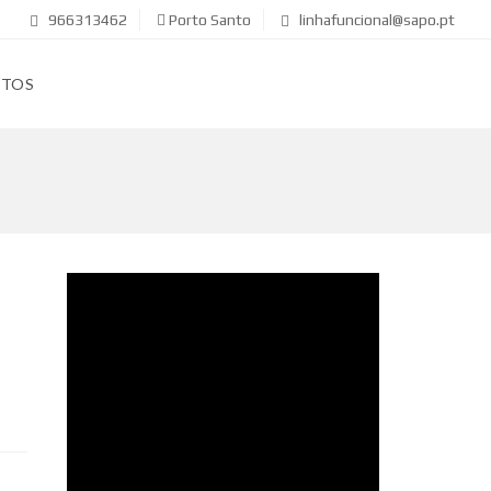
966313462
Porto Santo
linhafuncional@sapo.pt
CTOS