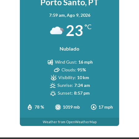
Porto Santo, PT
7:59 am,
Ago 9, 2026
23
°C
Nublado
Wind Gust:
16 mph
Clouds:
95%
Visibility:
10 km
Sunrise:
7:24 am
Sunset:
8:57 pm
78 %
1019 mb
17 mph
Weather from OpenWeatherMap