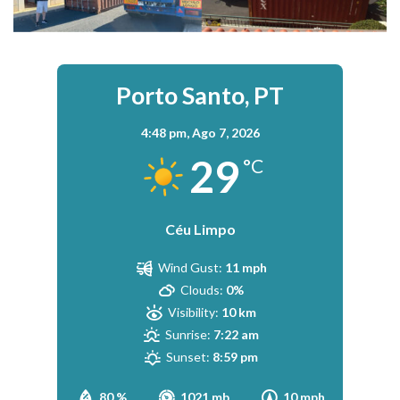
Porto Santo, PT
4:48 pm,
Ago 7, 2026
29
°C
Céu Limpo
Wind Gust:
11 mph
Clouds:
0%
Visibility:
10 km
Sunrise:
7:22 am
Sunset:
8:59 pm
80 %
1021 mb
10 mph