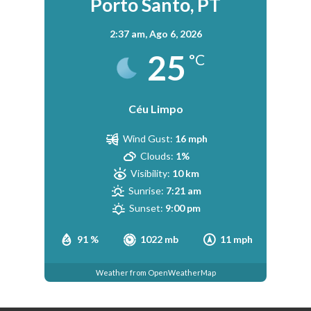
Porto Santo, PT
2:37 am,
Ago 6, 2026
25
°C
Céu Limpo
Wind Gust:
16 mph
Clouds:
1%
Visibility:
10 km
Sunrise:
7:21 am
Sunset:
9:00 pm
91 %
1022 mb
11 mph
Weather from OpenWeatherMap