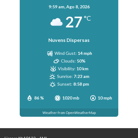
9:59 am,
Ago 8, 2026
27
°C
Nuvens Dispersas
Wind Gust:
14 mph
Clouds:
50%
Visibility:
10 km
Sunrise:
7:23 am
Sunset:
8:58 pm
86 %
1020 mb
10 mph
Weather from OpenWeatherMap