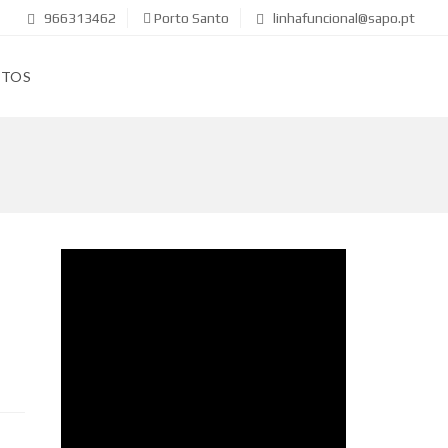
966313462
Porto Santo
linhafuncional@sapo.pt
CTOS