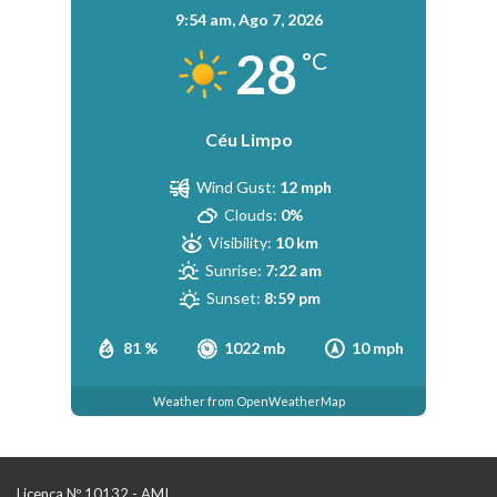
9:54 am,
Ago 7, 2026
28
°C
Céu Limpo
Wind Gust:
12 mph
Clouds:
0%
Visibility:
10 km
Sunrise:
7:22 am
Sunset:
8:59 pm
81 %
1022 mb
10 mph
Weather from OpenWeatherMap
Licença Nº 10132 - AMI