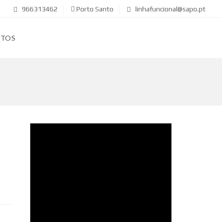
966313462
Porto Santo
linhafuncional@sapo.pt
CTOS