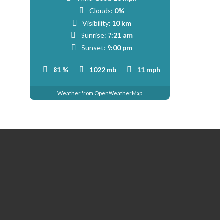
Clouds:
0%
Visibility:
10 km
Sunrise:
7:21 am
Sunset:
9:00 pm
81 %
1022 mb
11 mph
Weather from OpenWeatherMap