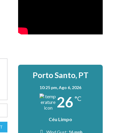
Porto Santo, PT
10:25 pm,
Ago 6, 2026
26
°C
Céu Limpo
T
Wind Gust:
16 mph