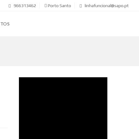
966313462
Porto Santo
linhafuncional@sapo.pt
CTOS