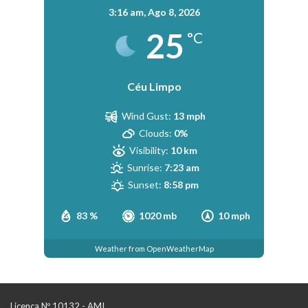
3:16 am,
Ago 8, 2026
25
°C
Céu Limpo
Wind Gust:
13 mph
Clouds:
0%
Visibility:
10 km
Sunrise:
7:23 am
Sunset:
8:58 pm
83 %
1020 mb
10 mph
Weather from OpenWeatherMap
Licença Nº 10132 - AMI