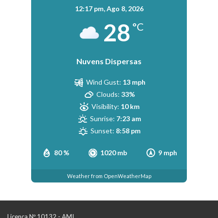
12:17 pm,
Ago 8, 2026
28
°C
Nuvens Dispersas
Wind Gust:
13 mph
Clouds:
33%
Visibility:
10 km
Sunrise:
7:23 am
Sunset:
8:58 pm
80 %
1020 mb
9 mph
Weather from OpenWeatherMap
Licença Nº 10132 - AMI