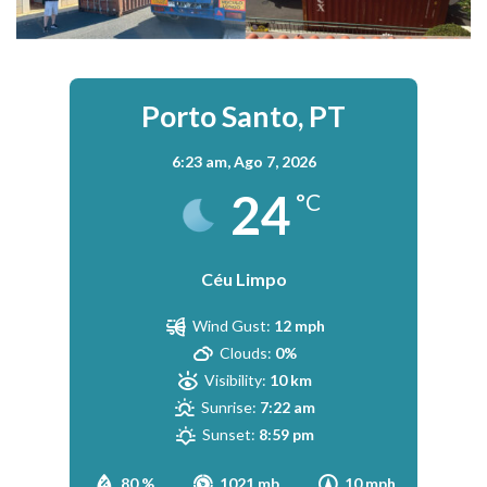
Porto Santo, PT
6:23 am,
Ago 7, 2026
24
°C
Céu Limpo
Wind Gust:
12 mph
Clouds:
0%
Visibility:
10 km
Sunrise:
7:22 am
Sunset:
8:59 pm
80 %
1021 mb
10 mph