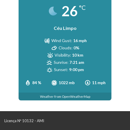
26
°C
Céu Limpo
Wind Gust:
16 mph
Clouds:
0%
Visibility:
10 km
Sunrise:
7:21 am
Sunset:
9:00 pm
84 %
1022 mb
11 mph
Weather from OpenWeatherMap
Licença Nº 10132 - AMI