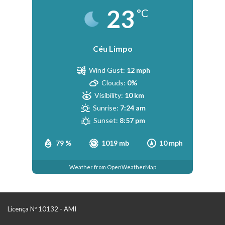
23
°C
Céu Limpo
Wind Gust:
12 mph
Clouds:
0%
Visibility:
10 km
Sunrise:
7:24 am
Sunset:
8:57 pm
79 %
1019 mb
10 mph
Weather from OpenWeatherMap
Licença Nº 10132 - AMI