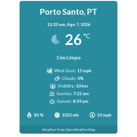
Porto Santo, PT
12:20 am,
Ago 7, 2026
26
°C
Céu Limpo
Wind Gust:
15 mph
Clouds:
0%
Visibility:
10 km
Sunrise:
7:22 am
Sunset:
8:59 pm
83 %
1023 mb
10 mph
Weather from OpenWeatherMap