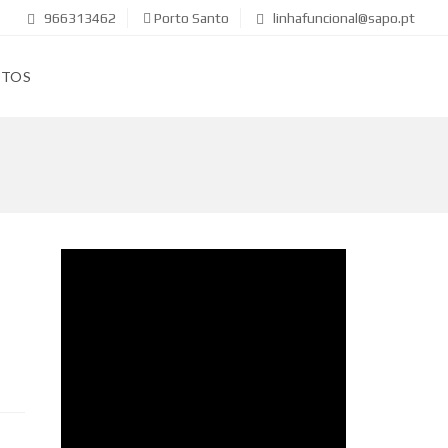
966313462
Porto Santo
linhafuncional@sapo.pt
CTOS