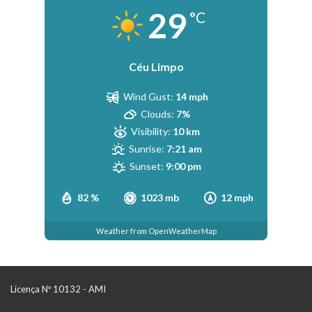
29
°C
Céu Limpo
Wind Gust:
14 mph
Clouds:
7%
Visibility:
10 km
Sunrise:
7:21 am
Sunset:
9:00 pm
82 %
1023 mb
12 mph
Weather from OpenWeatherMap
Licença Nº 10132 - AMI