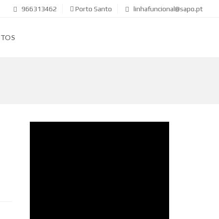
966313462
Porto Santo
linhafuncional@sapo.pt
CTOS