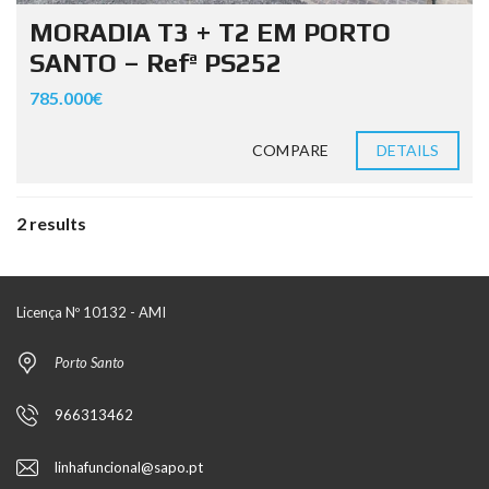
MORADIA T3 + T2 EM PORTO
SANTO – Refª PS252
785.000€
COMPARE
DETAILS
2 results
Licença Nº 10132 - AMI
Porto Santo
966313462
linhafuncional@sapo.pt